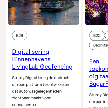
B2B
B2C
Bedrijf
Digitalisering
Binnenhavens.
Een
LivingLab Geofencing
toeko
digita
Sturdy Digital kreeg de opdracht
Sugar
om een platform te ontwikkelen
dat auto wasgelegenheden
Sturdy Dig
zichtbaar maakt voor
om een in
consumenten.