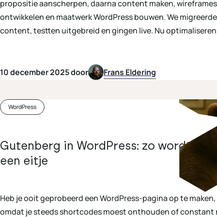
propositie aanscherpen, daarna content maken, wireframe
ontwikkelen en maatwerk WordPress bouwen. We migreerd
content, testten uitgebreid en gingen live. Nu optimalisere
van gedrag en resultaten. Je leest het hele proces in dit artik
10 december 2025 door
Frans Eldering
WordPress
Gutenberg in WordPress: zo wordt con
een eitje
Heb je ooit geprobeerd een WordPress-pagina op te maken, m
omdat je steeds shortcodes moest onthouden of constant