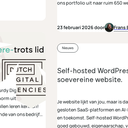
ons portfolio uit naar ruim 650 w
ambitie om dé WordPress-speciali
23 februari 2026 door
Frans 
Nieuws
igital
Self-hosted WordPres
soevereine website.
dy Digital is per 1
norm uit naar de
Je website lijkt van jou, maar is 
llen leren kennen!
gesloten SaaS-platformen en AI-bu
nde van ons bedrijf
en toekomst. Self-hosted WordPress op Europese infrastructuur geeft, mits
goed gebouwd, eigenaarschap, ve