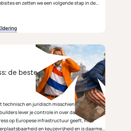
ebsites en zetten we een volgende stap in de
st van Nederland te zijn. De overname […]
Eldering
s: de beste optie voor een
dat technisch en juridisch misschien niet. Met
ilders lever je controle in over data, software
rplaatsbaarheid en keuzevrijheid en is daarmee