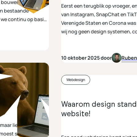
s bouwen, design
Eerst een terugblik op vroeger, en
en bestaande
van Instagram, SnapChat en TikT
n we continu op basis
Verenigde Staten en Corona was n
el.
wij nog geen design systemen, c
10 oktober 2025 door
Ruben
Webdesign
tent beheren
Waarom design standa
website!
aar liep je vast
 moest schakelen