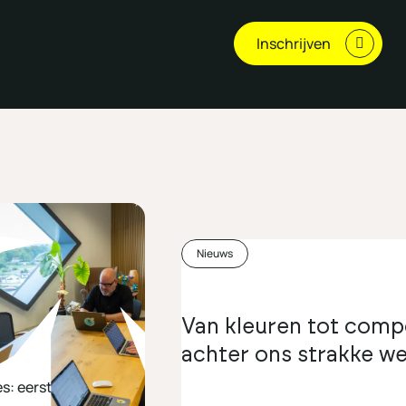
Inschrijven
Nieuws
tal: Hoe bouwt
Van kleuren tot com
achter ons strakke w
s: eerst strategie en