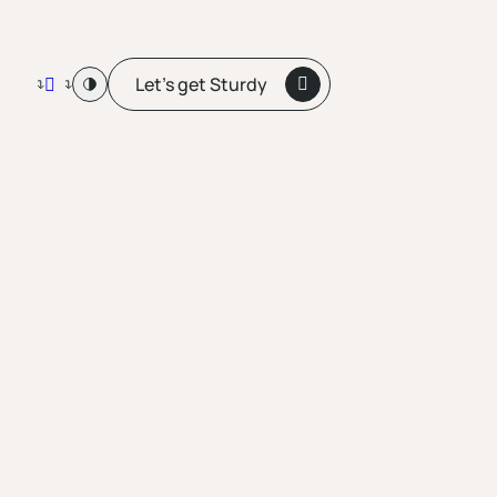
Let’s get Sturdy
Enable high contrast