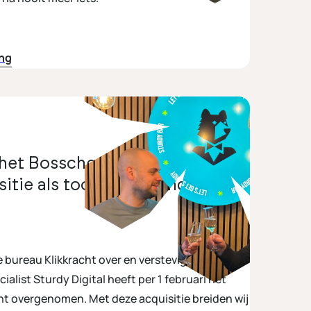
ing
 het Bossche bureau Klikkracht
ositie als toonaangevende
bureau Klikkracht over en verstevigt positie als
ist Sturdy Digital heeft per 1 februari het
ht overgenomen. Met deze acquisitie breiden wij