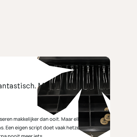
fantastisch. Maar reken even
ren makkelijker dan ooit. Maar elke keer dat
ns. Een eigen script doet vaak hetzelfde werk:
na nooit meer iets.