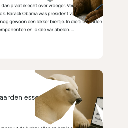
 dan praat ik echt over vroeger. Ver voor de tijd
ok. Barack Obama was president van de
og gewoon een lekker biertje. In die tijd kenden
omponenten en lokale variabelen.
arden essentieel zijn voor je