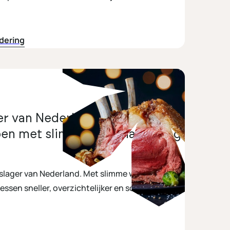
ne website. Omdat je de controle behoudt. Nu en
iteit.
ldering
ger van Nederland de extreme
pen met slimme automatisering
e slager van Nederland. Met slimme webshop-
sen sneller, overzichtelijker en schaalbaar.