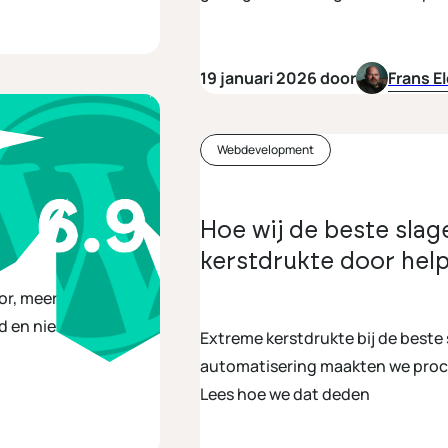
de juist keuze voor een soeverei
in de toekomst. Vergelijk keuzes binnen WordPress en vergelijk met andere tools
vanuit het oogpunt van soeverein
19 januari 2026 door
Frans E
Webdevelopment
r voor AI-
Hoe wij de beste sla
kerstdrukte door hel
or, meer
d en nieuwe AI- en
Extreme kerstdrukte bij de best
automatisering maakten we proces
Lees hoe we dat deden