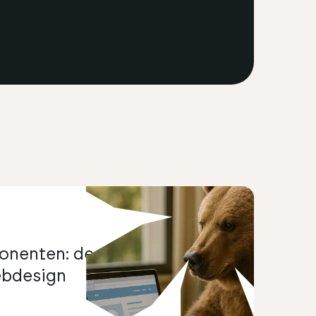
ponenten: de geheime motor
ebdesign