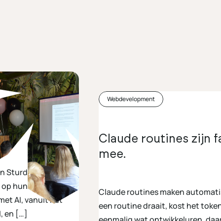
Webdevelopment
erk, meer
Claude routines zijn 
mee.
n Sturdy Digital
 op hun AI Event bij
Claude routines maken automatise
met AI, vanuit het
een routine draait, kost het toke
, en […]
eenmalig wat ontwikkeluren, daar