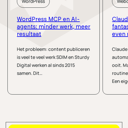
WordPress
Webd
WordPress MCP en AI-
Claud
agents: minder werk, meer
fanta
resultaat
even 
Het probleem: content publiceren
Claude
is veel te veel werk SDIM en Sturdy
automat
Digital werken al sinds 2015
ooit. M
samen. Dit…
routine
Een ei