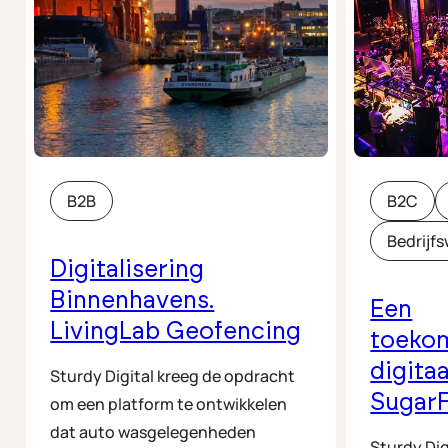
B2B
B2C
Bedrijf
Digitalisering
Binnenhavens.
Een
LivingLab Geofencing
toeko
digita
Sturdy Digital kreeg de opdracht
Sugar
om een platform te ontwikkelen
dat auto wasgelegenheden
Sturdy Dig