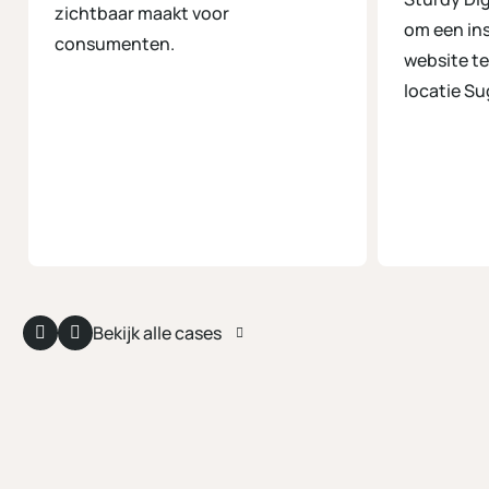
zichtbaar maakt voor
om een in
consumenten.
website te
locatie Su
Bekijk alle cases