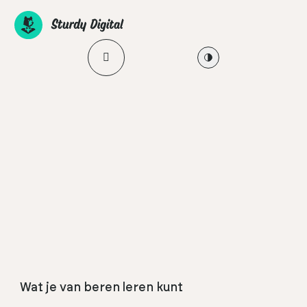
Ga
naar
de
Open mobile menu
Enable high contrast
inhoud
Wat je van beren leren kunt