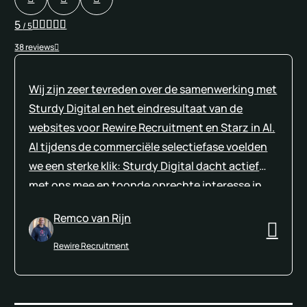
5
/ 5
38 reviews
Wij zijn zeer tevreden over de samenwerking met
Sturdy Digital en het eindresultaat van de
websites voor Rewire Recruitment en Starz in AI.
Al tijdens de commerciële selectiefase voelden
we een sterke klik: Sturdy Digital dacht actief
met ons mee en toonde oprechte interesse in
onze wensen en doelstellingen. Die
Remco van Rijn
betrokkenheid en het gevoel van partnerschap
gaven voor ons de doorslag. Onze keuze voor
Rewire Recruitment
Sturdy Digital is mede gebaseerd op hun ruime
ervaring met recruitmentwebsites en de
bijbehorende onderdelen zoals