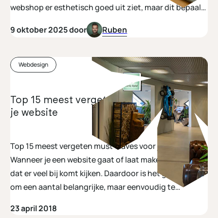
webshop er esthetisch goed uit ziet, maar dit bepaalt
niet per sé of jouw online platform een succes wordt.
9 oktober 2025 door
Ruben
Webdesign
Top 15 meest vergeten must-haves voor
je website
Top 15 meest vergeten must-haves voor je website
Wanneer je een website gaat of laat maken zul je zien
dat er veel bij komt kijken. Daardoor is het gemakkelijk
om een aantal belangrijke, maar eenvoudig te
plaatsen onderdelen over het hoofd te zien. Wij
23 april 2018
hebben een overzicht gemaakt van de meest